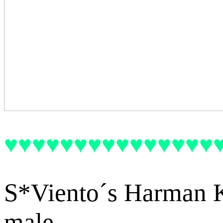
♥♥♥♥♥♥♥♥♥♥♥♥♥♥♥
S*Viento´s Harman 
male