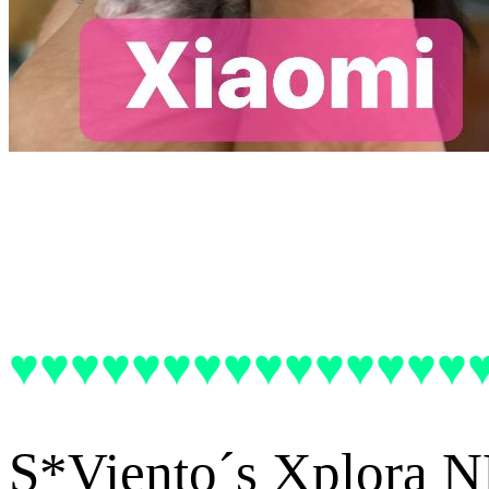
♥♥♥♥♥♥♥♥♥♥♥♥♥♥♥
S*Viento´s Xplora NF