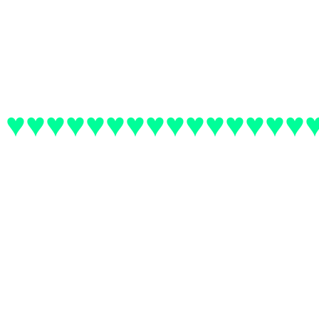
♥♥♥♥♥♥♥♥♥♥♥♥♥♥♥