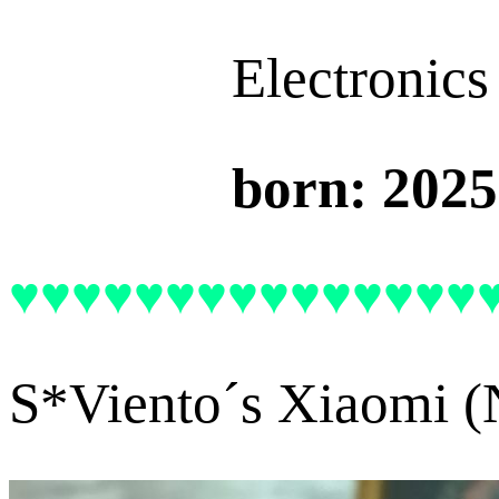
Electronic
born: 2025
♥♥♥♥♥♥♥♥♥♥♥♥♥♥♥
S*Viento´s Xiaomi (N